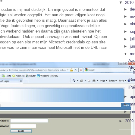
ns
▼
2010
►
de
houden is mij niet duidelijk. En mijn gevoel is momenteel dat
gte zal worden opgepikt. Het aan de praat krijgen kost nogal
►
no
ie die ik gevonden heb is matig. Daarnaast merk je aan alles
►
ok
. Vage foutmeldingen, een geweldig ongebruiksvriendelijke
isch werkend hadden en daarna zijn gaan sleutelen hoe het
►
se
ntwikkelaars. Ook support aanvragen was niet triviaal. Op een
►
jul
ggen op een site met mijn Microsoft credentials op een site
►
ju
nner was te zien maar waar heel Microsoft niet in de URL naar
▼
me
Azu
Als 
b
iPa
iPa
►
apr
►
ma
►
ja
►
2009