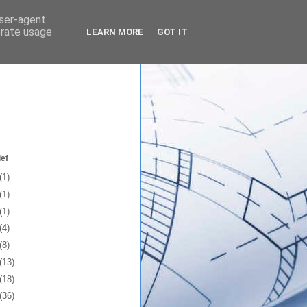
user-agent
erate usage
LEARN MORE
GOT IT
ef
(1)
(1)
(1)
(4)
(8)
(13)
(18)
(36)