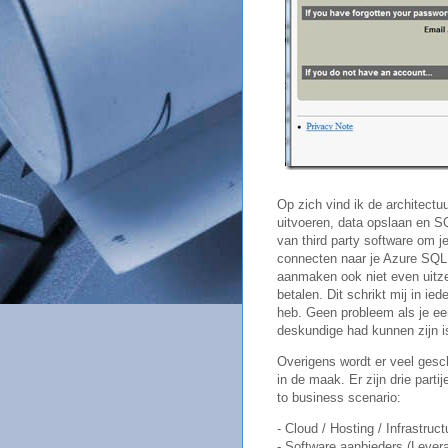
Op zich vind ik de architect
uitvoeren, data opslaan en S
van third party software om
connecten naar je Azure SQL 
aanmaken ook niet even uitze
betalen. Dit schrikt mij in ie
heb. Geen probleem als je een
deskundige had kunnen zijn i
Overigens wordt er veel gesc
in de maak. Er zijn drie part
to business scenario:
- Cloud / Hosting / Infrastruc
- Software aanbieders (Levera