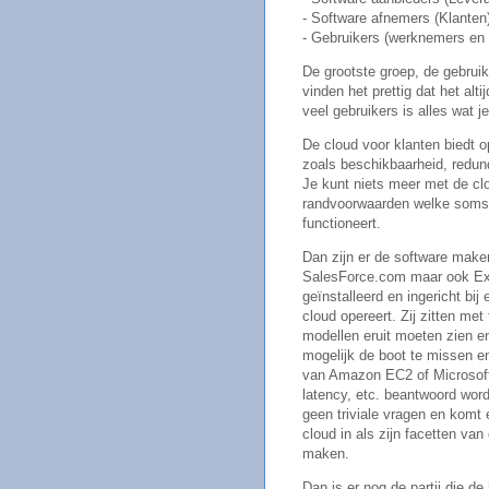
- Software afnemers (Klanten
- Gebruikers (werknemers en r
De grootste groep, de gebrui
vinden het prettig dat het alti
veel gebruikers is alles wat j
De cloud voor klanten biedt o
zoals beschikbaarheid, redund
Je kunt niets meer met de clo
randvoorwaarden welke soms 
functioneert.
Dan zijn er de software maker
SalesForce.com maar ook Exa
geïnstalleerd en ingericht bij
cloud opereert. Zij zitten m
modellen eruit moeten zien en
mogelijk de boot te missen e
van Amazon EC2 of Microsoft 
latency, etc. beantwoord worde
geen triviale vragen en komt e
cloud in als zijn facetten va
maken.
Dan is er nog de partij die de 