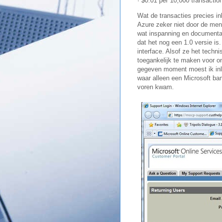
· $0.01 per 10,000 transactio
Wat de transacties precies in
Azure zeker niet door de meni
wat inspanning en documentat
dat het nog een 1.0 versie is
interface. Alsof ze het techn
toegankelijk te maken voor o
gegeven moment moest ik inlo
waar alleen een Microsoft ba
voren kwam.