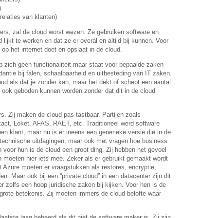
)
elaties van klanten)
kers, zal de cloud worst wezen. Ze gebruiken software en
jd lijkt te werken en dat ze er overal en altijd bij kunnen. Voor
e op het internet doet en opslaat in de cloud.
p zich geen functionaliteit maar staat voor bepaalde zaken
antie bij falen, schaalbaarheid en uitbesteding van IT zaken.
ud als dat je zonder kan, maar het dekt of schept een aantal
ook geboden kunnen worden zonder dat dit in de cloud
s. Zij maken de cloud pas tastbaar. Partijen zoals
ct, Loket, AFAS, RAET, etc. Traditioneel werd software
 een klant, maar nu is er ineens een generieke versie die in de
et technische uitdagingen, maar ook met vragen hoe business
 voor hun is de cloud een groot ding. Zij hebben het gevoel
n moeten hier iets mee. Zeker als er gebruikt gemaakt wordt
Azure moeten er vraagstukken als restores, encryptie,
n. Maar ook bij een “private cloud” in een datacenter zijn dit
r zelfs een hoop juridische zaken bij kijken. Voor hen is de
n grote betekenis. Zij moeten immers de cloud belofte waar
laatste laag beheerd als dit niet de software maker is. Zij zijn