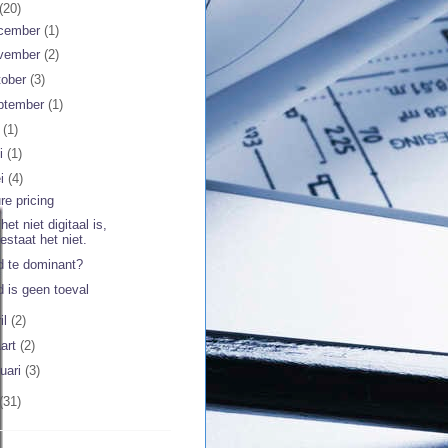
(20)
cember
(1)
vember
(2)
tober
(3)
ptember
(1)
i
(1)
ni
(1)
i
(4)
re pricing
het niet digitaal is,
estaat het niet.
d te dominant?
d is geen toeval
il
(2)
art
(2)
nuari
(3)
(31)