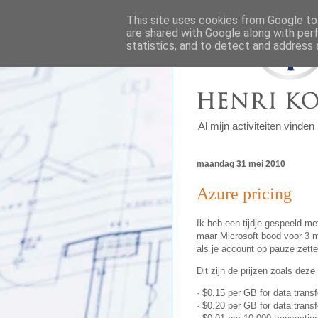
This site uses cookies from Google to 
are shared with Google along with per
statistics, and to detect and address 
Al mijn activiteiten vinde
maandag 31 mei 2010
Azure pricing
Ik heb een tijdje gespeeld me
maar Microsoft bood voor 3 ma
als je account op pauze zett
Dit zijn de prijzen zoals deze
· $0.15 per GB for data tran
· $0.20 per GB for data transf