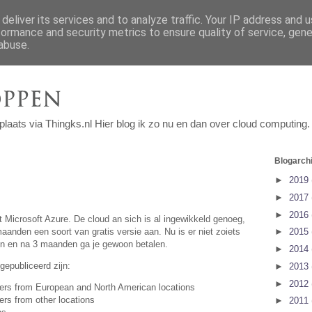
deliver its services and to analyze traffic. Your IP address and 
formance and security metrics to ensure quality of service, gen
abuse.
n plaats via Thingks.nl Hier blog ik zo nu en dan over cloud computing.
Blogarchi
►
2019
►
2017
►
2016
t Microsoft Azure. De cloud an sich is al ingewikkeld genoeg,
anden een soort van gratis versie aan. Nu is er niet zoiets
►
2015
en en na 3 maanden ga je gewoon betalen.
►
2014
 gepubliceerd zijn:
►
2013
►
2012
sfers from European and North American locations
ers from other locations
►
2011