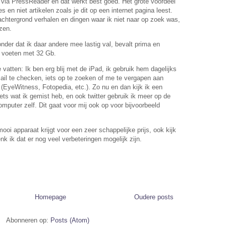
t via PressReader en dat werkt best goed. Het grote voordeel
es en niet artikelen zoals je dit op een internet pagina leest.
achtergrond verhalen en dingen waar ik niet naar op zoek was,
zen.
der dat ik daar andere mee lastig val, bevalt prima en
e voeten met 32 Gb.
vatten: Ik ben erg blij met de iPad, ik gebruik hem dagelijks
ail te checken, iets op te zoeken of me te vergapen aan
s (EyeWitness, Fotopedia, etc.). Zo nu en dan kijk ik een
iets wat ik gemist heb, en ook twitter gebruik ik meer op de
mputer zelf. Dit gaat voor mij ook op voor bijvoorbeeld
ooi apparaat krijgt voor een zeer schappelijke prijs, ook kijk
nk ik dat er nog veel verbeteringen mogelijk zijn.
Homepage
Oudere posts
Abonneren op:
Posts (Atom)