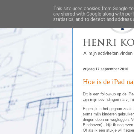
This site uses cookies from Google to 
are shared with Google along with per
statistics, and to detect and address 
Al mijn activiteiten vinde
vrijdag 17 september 2010
Hoe is de iPad n
Dit is een follow-up op de iP
zijn mijn bevindingen na vijf
Eigenlijk is het gegaan zoals
soms mijn kinderen gebruiken
dingen doen en wegleggen. Vo
Eindhoven) , kijk ik nog even
Of als ik een stukje wil fiets