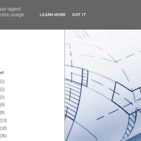
user-agent
erate usage
LEARN MORE
GOT IT
ef
(1)
(1)
(1)
(4)
(8)
(13)
(18)
(36)