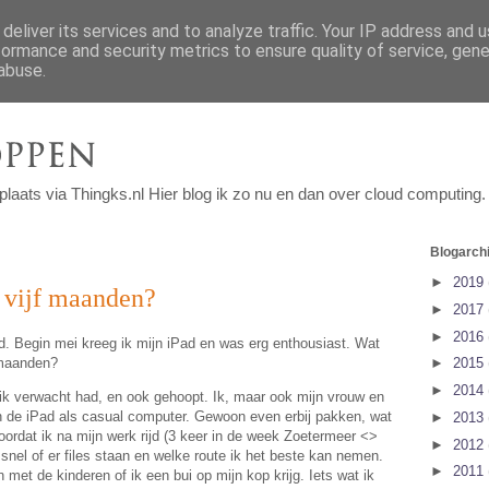
deliver its services and to analyze traffic. Your IP address and 
formance and security metrics to ensure quality of service, gen
abuse.
n plaats via Thingks.nl Hier blog ik zo nu en dan over cloud computing.
Blogarchi
►
2019
a vijf maanden?
►
2017
►
2016
ad. Begin mei kreeg ik mijn iPad en was erg enthousiast. Wat
 maanden?
►
2015
►
2014
 ik verwacht had, en ook gehoopt. Ik, maar ook mijn vrouw en
 de iPad als casual computer. Gewoon even erbij pakken, wat
►
2013
ordat ik na mijn werk rijd (3 keer in de week Zoetermeer <>
►
2012
 snel of er files staan en welke route ik het beste kan nemen.
►
2011
en met de kinderen of ik een bui op mijn kop krijg. Iets wat ik