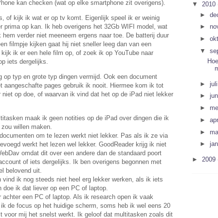
hone kan checken (wat op elke smartphone zit overigens).
▼
2010
►
de
, of kijk ik wat er op tv komt. Eigenlijk speel ik er weinig
t er prima op kan. Ik heb overigens het 32Gb WIFI model, wat
►
no
k hem verder niet meeneem ergens naar toe. De batterij duur
►
ok
n filmpje kijken gaat hij niet sneller leeg dan van een
▼
se
oe kijk ik er een hele film op, of zoek ik op YouTube naar
Hoe
 iets dergelijks.
ig op typ en grote typ dingen vermijd. Ook een document
►
jul
t aangeschafte pages gebruik ik nooit. Hiermee kom ik tot
er niet op doe, of waarvan ik vind dat het op de iPad niet lekker
►
ju
►
me
itasken maak ik geen notities op de iPad over dingen die ik
►
apr
e zou willen maken.
►
ma
documenten om te lezen werkt niet lekker. Pas als ik ze via
►
ja
evoegd werkt het lezen wel lekker. GoodReader krijg ik niet
WebDav omdat dit over een andere dan de standaard poort
►
2009
account of iets dergelijks. Ik ben overigens begonnen met
el belovend uit.
 vind ik nog steeds niet heel erg lekker werken, als ik iets
 doe ik dat liever op een PC of laptop.
 achter een PC of laptop. Als ik research open ik vaak
 ik de focus op het huidige scherm, soms heb ik wel eens 20
 voor mij het snelst werkt. Ik geloof dat multitasken zoals dit