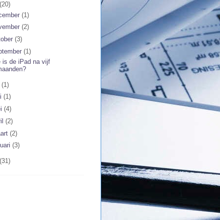
(20)
cember
(1)
vember
(2)
tober
(3)
ptember
(1)
 is de iPad na vijf
maanden?
i
(1)
ni
(1)
i
(4)
il
(2)
art
(2)
nuari
(3)
(31)