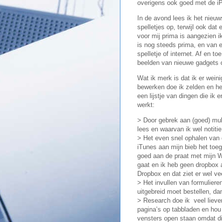
overigens ook goed met de iP
In de avond lees ik het nieuws
spelletjes op, terwijl ook da
voor mij prima is aangezien i
is nog steeds prima, en van ee
spelletje of internet. Af en t
beelden van nieuwe gadgets op
Wat ik merk is dat ik er wein
bewerken doe ik zelden en he
een lijstje van dingen die ik 
werkt:
> Door gebrek aan (goed) mult
lees en waarvan ik wel notiti
> Het even snel ophalen van 
iTunes aan mijn bieb het toeg
goed aan de praat met mijn 
gaat en ik heb geen dropbox 
Dropbox en dat ziet er wel ve
> Het invullen van formulieren
uitgebreid moet bestellen, dan
> Research doe ik veel liever
pagina’s op tabbladen en hou
vensters open staan omdat dit