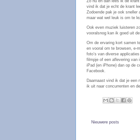
Zo nu en dan lees ik de kran
vind ik dat je echt de krant le
Zodoende pak je ook sneller 
maar wat wel leuk is om te le
Ook even muziek luisteren zon
vooralsnog kan ik goed uit d
Om de ervaring kort samen te 
en vooral om te browsen, e-m
foto’s van diverse applicatie
filmpje of een aflevering van 
iPad (en iPhone) dan op de co
Facebook.
Daarnaast vind ik dat je een m
ik uit naar concurrenten en de
Nieuwere posts