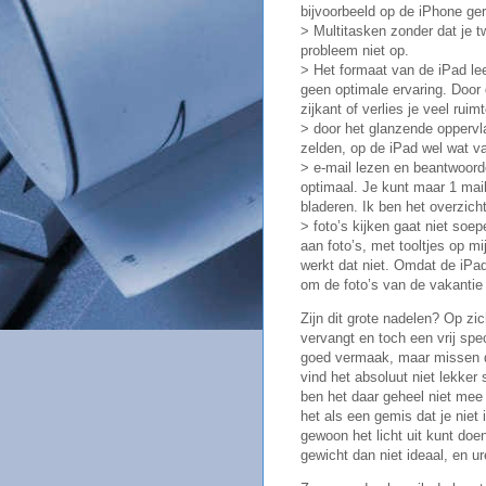
bijvoorbeeld op de iPhone ger
> Multitasken zonder dat je t
probleem niet op.
> Het formaat van de iPad lee
geen optimale ervaring. Door
zijkant of verlies je veel rui
> door het glanzende oppervla
zelden, op de iPad wel wat va
> e-mail lezen en beantwoorde
optimaal. Je kunt maar 1 mail
bladeren. Ik ben het overzicht
> foto’s kijken gaat niet soe
aan foto’s, met tooltjes op mi
werkt dat niet. Omdat de iPad
om de foto’s van de vakantie v
Zijn dit grote nadelen? Op zic
vervangt en toch een vrij spec
goed vermaak, maar missen die
vind het absoluut niet lekker 
ben het daar geheel niet mee
het als een gemis dat je niet 
gewoon het licht uit kunt doen
gewicht dan niet ideaal, en ur