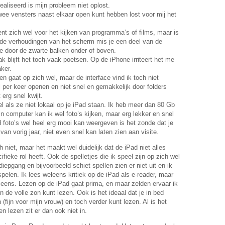
ealiseerd is mijn probleem niet oplost.
wee vensters naast elkaar open kunt hebben lost voor mij het
nt zich wel voor het kijken van programma’s of films, maar is
 de verhoudingen van het scherm mis je een deel van de
mte door de zwarte balken onder of boven.
k blijft het toch vaak poetsen. Op de iPhone irriteert het me
ker.
n gaat op zich wel, maar de interface vind ik toch niet
 per keer openen en niet snel en gemakkelijk door folders
 erg snel kwijt.
pel als ze niet lokaal op je iPad staan. Ik heb meer dan 80 Gb
jn computer kan ik wel foto’s kijken, maar erg lekker en snel
 foto’s wel heel erg mooi kan weergeven is het zonde dat je
an vorig jaar, niet even snel kan laten zien aan visite.
h niet, maar het maakt wel duidelijk dat de iPad niet alles
ifieke rol heeft. Ook de spelletjes die ik speel zijn op zich wel
pgang en bijvoorbeeld schiet spellen zien er niet uit en ik
spelen. Ik lees weleens kritiek op de iPad als e-reader, maar
 eens. Lezen op de iPad gaat prima, en maar zelden ervaar ik
in de volle zon kunt lezen. Ook is het ideaal dat je in bed
 (fijn voor mijn vrouw) en toch verder kunt lezen. Al is het
en lezen zit er dan ook niet in.