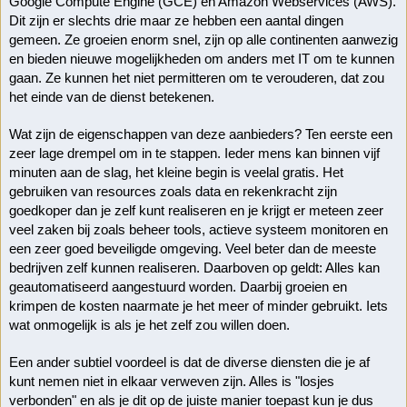
Google Compute Engine (GCE) en Amazon Webservices (AWS). 
Dit zijn er slechts drie maar ze hebben een aantal dingen 
gemeen. Ze groeien enorm snel, zijn op alle continenten aanwezig 
en bieden nieuwe mogelijkheden om anders met IT om te kunnen 
gaan. Ze kunnen het niet permitteren om te verouderen, dat zou 
het einde van de dienst betekenen. 
Wat zijn de eigenschappen van deze aanbieders? Ten eerste een 
zeer lage drempel om in te stappen. Ieder mens kan binnen vijf 
minuten aan de slag, het kleine begin is veelal gratis. Het 
gebruiken van resources zoals data en rekenkracht zijn 
goedkoper dan je zelf kunt realiseren en je krijgt er meteen zeer 
veel zaken bij zoals beheer tools, actieve systeem monitoren en 
een zeer goed beveiligde omgeving. Veel beter dan de meeste 
bedrijven zelf kunnen realiseren. Daarboven op geldt: Alles kan 
geautomatiseerd aangestuurd worden. Daarbij groeien en 
krimpen de kosten naarmate je het meer of minder gebruikt. Iets 
wat onmogelijk is als je het zelf zou willen doen.
Een ander subtiel voordeel is dat de diverse diensten die je af 
kunt nemen niet in elkaar verweven zijn. Alles is "losjes 
verbonden" en als je dit op de juiste manier toepast kun je dus 