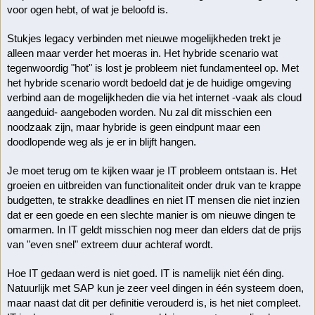
voor ogen hebt, of wat je beloofd is. 
Stukjes legacy verbinden met nieuwe mogelijkheden trekt je 
alleen maar verder het moeras in. Het hybride scenario wat 
tegenwoordig "hot" is lost je probleem niet fundamenteel op. Met 
het hybride scenario wordt bedoeld dat je de huidige omgeving 
verbind aan de mogelijkheden die via het internet -vaak als cloud 
aangeduid- aangeboden worden. Nu zal dit misschien een 
noodzaak zijn, maar hybride is geen eindpunt maar een 
doodlopende weg als je er in blijft hangen.
Je moet terug om te kijken waar je IT probleem ontstaan is. Het 
groeien en uitbreiden van functionaliteit onder druk van te krappe 
budgetten, te strakke deadlines en niet IT mensen die niet inzien 
dat er een goede en een slechte manier is om nieuwe dingen te 
omarmen. In IT geldt misschien nog meer dan elders dat de prijs 
van "even snel" extreem duur achteraf wordt. 
Hoe IT gedaan werd is niet goed. IT is namelijk niet één ding. 
Natuurlijk met SAP kun je zeer veel dingen in één systeem doen, 
maar naast dat dit per definitie verouderd is, is het niet compleet. 