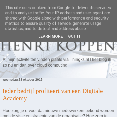
This site uses cookies from Google to deliver its services
and to analyze traffic. Your IP address and user-agent are
shared with Google along with performance and security
metrics to ensure quality of service, generate usage
statistics, and to detect and address abuse.
LEARN MORE
GOT IT
Al mijn activiteiten vinden plaats via Thingks.nl Hier blog ik
zo nu en dan over cloud computing.
woensdag 28 oktober 2015
Ieder bedrijf profiteert van een Digitale
Academy
Hoe zorg je ervoor dat nieuwe medewerkers bekend worden
met de visie en strategie van de organisatie? Hoe zorg je