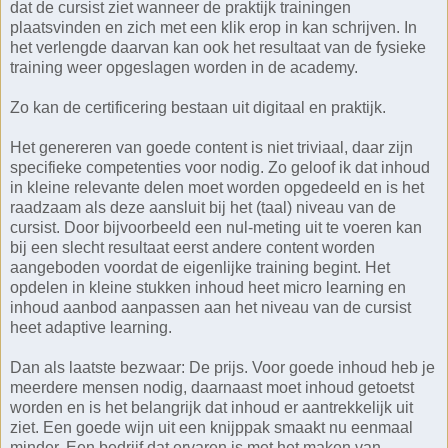
dat de cursist ziet wanneer de praktijk trainingen
plaatsvinden en zich met een klik erop in kan schrijven. In
het verlengde daarvan kan ook het resultaat van de fysieke
training weer opgeslagen worden in de academy.
Zo kan de certificering bestaan uit digitaal en praktijk.
Het genereren van goede content is niet triviaal, daar zijn
specifieke competenties voor nodig. Zo geloof ik dat inhoud
in kleine relevante delen moet worden opgedeeld en is het
raadzaam als deze aansluit bij het (taal) niveau van de
cursist. Door bijvoorbeeld een nul-meting uit te voeren kan
bij een slecht resultaat eerst andere content worden
aangeboden voordat de eigenlijke training begint. Het
opdelen in kleine stukken inhoud heet micro learning en
inhoud aanbod aanpassen aan het niveau van de cursist
heet adaptive learning.
Dan als laatste bezwaar: De prijs. Voor goede inhoud heb je
meerdere mensen nodig, daarnaast moet inhoud getoetst
worden en is het belangrijk dat inhoud er aantrekkelijk uit
ziet. Een goede wijn uit een knijppak smaakt nu eenmaal
minder. Een bedrijf dat ervaren is met het maken van