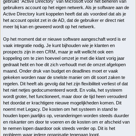
gebruikt "Active Directory" van Microsoft voor het beheren van 
gebruikers account op het eigen netwerk. Als je software aan de 
Active Directory kunt koppelen heeft dat als voordeel dat als je 
het account opslot zet in de AD, dat de gebruiker er direct niet 
meer bij kan en geweerd wordt op het netwerk. 
Op het moment dat er nieuwe software aangeschaft word is er 
vaak integratie nodig. Je kunt bijhouden wie je klanten en 
prospects zijn in een CRM, maar je wilt wellicht ook een 
koppeling om te zien hoeveel omzet je met die klant vorig jaar 
gedraait hebt en hoe dit zich verhoudt met de omzet afgelopen 
maand. Onder druk van budget en deadlines moet er vaak 
gekeken worden naar de snelste manier om dit soort zaken te 
regelen. Dit heeft als gevolg dat het zijn flexibiliteit verliest of dat 
het niet netjes gedocumenteerd wordt. En voila, het systeem 
wordt groter, het functioneert, maar door de tijd heen verouderd 
het doordat er krachtigere nieuwe mogelijkheden komen. Dit 
noemt met Legacy. De kosten om het systeem in stand te 
houden lopen jaarlijks op, veranderingen worden steeds duurder 
en riskanter om door te voeren en de kosten om er afscheid van 
te nemen lopen daardoor ook steeds verder op. Dit is het 
probleem waar iedere organisatie tegenaan loopt. 