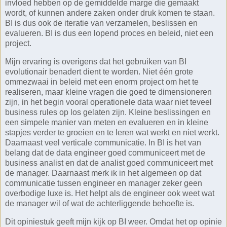
invloed hebben op de gemiddelde marge die gemaakt
wordt, of kunnen andere zaken onder druk komen te staan.
BI is dus ook de iteratie van verzamelen, beslissen en
evalueren. BI is dus een lopend proces en beleid, niet een
project.
Mijn ervaring is overigens dat het gebruiken van BI
evolutionair benadert dient te worden. Niet één grote
ommezwaai in beleid met een enorm project om het te
realiseren, maar kleine vragen die goed te dimensioneren
zijn, in het begin vooral operationele data waar niet teveel
business rules op los gelaten zijn. Kleine beslissingen en
een simpele manier van meten en evalueren en in kleine
stapjes verder te groeien en te leren wat werkt en niet werkt.
Daarnaast veel verticale communicatie. In BI is het van
belang dat de data engineer goed communiceert met de
business analist en dat de analist goed communiceert met
de manager. Daarnaast merk ik in het algemeen op dat
communicatie tussen engineer en manager zeker geen
overbodige luxe is. Het helpt als de engineer ook weet wat
de manager wil of wat de achterliggende behoefte is.
Dit opiniestuk geeft mijn kijk op BI weer. Omdat het op opinie