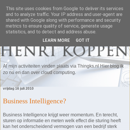
This site uses cookies from Google to deliver its services
and to analyze traffic. Your IP address and user-agent are
shared with Google along with performance and security
metrics to ensure quality of service, generate usage
statistics, and to detect and address abuse.
LEARN MORE
GOT IT
Al mijn activiteiten vinden plaats via Thingks.nl Hier blog ik
zo nu en dan over cloud computing.
vrijdag 16 juli 2010
Business Intelligence?
Business Intelligence krijgt weer momentum. En terecht,
sturen op informatie en meten welk effect die sturing heeft
kan het onderscheidend vermogen van een bedrijf sterk