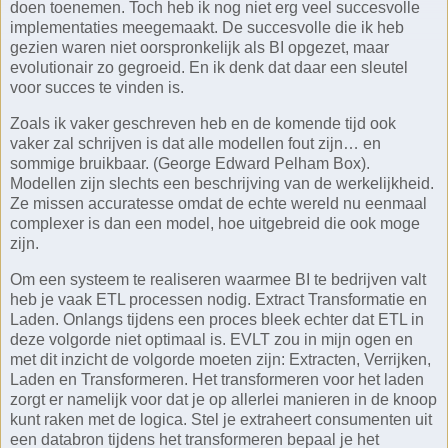
doen toenemen. Toch heb ik nog niet erg veel succesvolle
implementaties meegemaakt. De succesvolle die ik heb
gezien waren niet oorspronkelijk als BI opgezet, maar
evolutionair zo gegroeid. En ik denk dat daar een sleutel
voor succes te vinden is.
Zoals ik vaker geschreven heb en de komende tijd ook
vaker zal schrijven is dat alle modellen fout zijn… en
sommige bruikbaar. (George Edward Pelham Box).
Modellen zijn slechts een beschrijving van de werkelijkheid.
Ze missen accuratesse omdat de echte wereld nu eenmaal
complexer is dan een model, hoe uitgebreid die ook moge
zijn.
Om een systeem te realiseren waarmee BI te bedrijven valt
heb je vaak ETL processen nodig. Extract Transformatie en
Laden. Onlangs tijdens een proces bleek echter dat ETL in
deze volgorde niet optimaal is. EVLT zou in mijn ogen en
met dit inzicht de volgorde moeten zijn: Extracten, Verrijken,
Laden en Transformeren. Het transformeren voor het laden
zorgt er namelijk voor dat je op allerlei manieren in de knoop
kunt raken met de logica. Stel je extraheert consumenten uit
een databron tijdens het transformeren bepaal je het