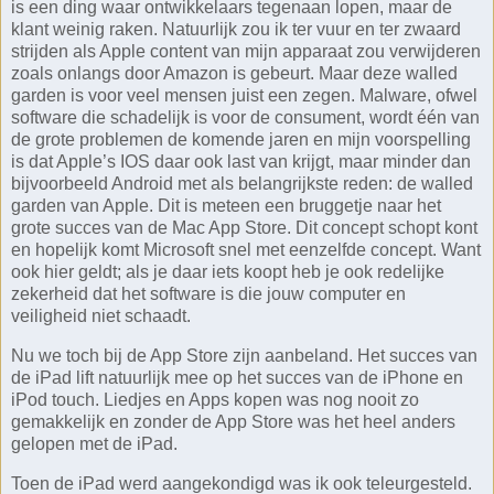
is een ding waar ontwikkelaars tegenaan lopen, maar de
klant weinig raken. Natuurlijk zou ik ter vuur en ter zwaard
strijden als Apple content van mijn apparaat zou verwijderen
zoals onlangs door Amazon is gebeurt. Maar deze walled
garden is voor veel mensen juist een zegen. Malware, ofwel
software die schadelijk is voor de consument, wordt één van
de grote problemen de komende jaren en mijn voorspelling
is dat Apple’s IOS daar ook last van krijgt, maar minder dan
bijvoorbeeld Android met als belangrijkste reden: de walled
garden van Apple. Dit is meteen een bruggetje naar het
grote succes van de Mac App Store. Dit concept schopt kont
en hopelijk komt Microsoft snel met eenzelfde concept. Want
ook hier geldt; als je daar iets koopt heb je ook redelijke
zekerheid dat het software is die jouw computer en
veiligheid niet schaadt.
Nu we toch bij de App Store zijn aanbeland. Het succes van
de iPad lift natuurlijk mee op het succes van de iPhone en
iPod touch. Liedjes en Apps kopen was nog nooit zo
gemakkelijk en zonder de App Store was het heel anders
gelopen met de iPad.
Toen de iPad werd aangekondigd was ik ook teleurgesteld.