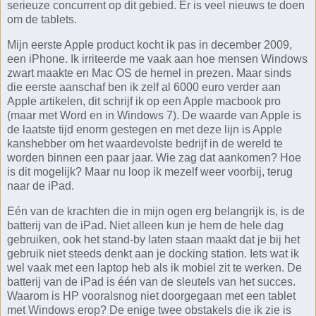
serieuze concurrent op dit gebied. Er is veel nieuws te doen
om de tablets.
Mijn eerste Apple product kocht ik pas in december 2009,
een iPhone. Ik irriteerde me vaak aan hoe mensen Windows
zwart maakte en Mac OS de hemel in prezen. Maar sinds
die eerste aanschaf ben ik zelf al 6000 euro verder aan
Apple artikelen, dit schrijf ik op een Apple macbook pro
(maar met Word en in Windows 7). De waarde van Apple is
de laatste tijd enorm gestegen en met deze lijn is Apple
kanshebber om het waardevolste bedrijf in de wereld te
worden binnen een paar jaar. Wie zag dat aankomen? Hoe
is dit mogelijk? Maar nu loop ik mezelf weer voorbij, terug
naar de iPad.
Eén van de krachten die in mijn ogen erg belangrijk is, is de
batterij van de iPad. Niet alleen kun je hem de hele dag
gebruiken, ook het stand-by laten staan maakt dat je bij het
gebruik niet steeds denkt aan je docking station. Iets wat ik
wel vaak met een laptop heb als ik mobiel zit te werken. De
batterij van de iPad is één van de sleutels van het succes.
Waarom is HP vooralsnog niet doorgegaan met een tablet
met Windows erop? De enige twee obstakels die ik zie is