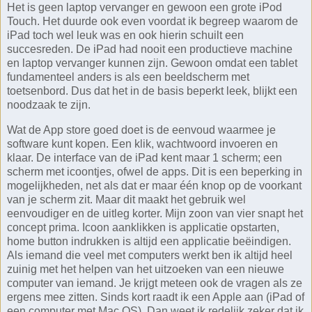
Het is geen laptop vervanger en gewoon een grote iPod
Touch. Het duurde ook even voordat ik begreep waarom de
iPad toch wel leuk was en ook hierin schuilt een
succesreden. De iPad had nooit een productieve machine
en laptop vervanger kunnen zijn. Gewoon omdat een tablet
fundamenteel anders is als een beeldscherm met
toetsenbord. Dus dat het in de basis beperkt leek, blijkt een
noodzaak te zijn.
Wat de App store goed doet is de eenvoud waarmee je
software kunt kopen. Een klik, wachtwoord invoeren en
klaar. De interface van de iPad kent maar 1 scherm; een
scherm met icoontjes, ofwel de apps. Dit is een beperking in
mogelijkheden, net als dat er maar één knop op de voorkant
van je scherm zit. Maar dit maakt het gebruik wel
eenvoudiger en de uitleg korter. Mijn zoon van vier snapt het
concept prima. Icoon aanklikken is applicatie opstarten,
home button indrukken is altijd een applicatie beëindigen.
Als iemand die veel met computers werkt ben ik altijd heel
zuinig met het helpen van het uitzoeken van een nieuwe
computer van iemand. Je krijgt meteen ook de vragen als ze
ergens mee zitten. Sinds kort raadt ik een Apple aan (iPad of
een computer met Mac OS). Dan weet ik redelijk zeker dat ik