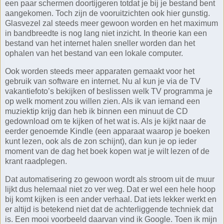
een paar schermen doortijgeren totdat je bij je bestand bent
aangekomen. Toch zijn de vooruitzichten ook hier gunstig.
Glasvezel zal steeds meer gewoon worden en het maximum
in bandbreedte is nog lang niet inzicht. In theorie kan een
bestand van het internet halen sneller worden dan het
ophalen van het bestand van een lokale computer.
Ook worden steeds meer apparaten gemaakt voor het
gebruik van software en internet. Nu al kun je via de TV
vakantiefoto’s bekijken of beslissen welk TV programma je
op welk moment zou willen zien. Als ik van iemand een
muziektip krijg dan heb ik binnen een minuut de CD
gedownload om te kijken of het wat is. Als je kijkt naar de
eerder genoemde Kindle (een apparaat waarop je boeken
kunt lezen, ook als de zon schijnt), dan kun je op ieder
moment van de dag het boek kopen wat je wilt lezen of de
krant raadplegen.
Dat automatisering zo gewoon wordt als stroom uit de muur
lijkt dus helemaal niet zo ver weg. Dat er wel een hele hoop
bij komt kijken is een ander verhaal. Dat iets lekker werkt en
er altijd is betekend niet dat de achterliggende techniek dat
is. Een mooi voorbeeld daarvan vind ik Google. Toen ik mijn