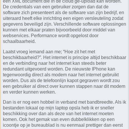
een XML document die in de cloud ge-upload kan worden.
De credentials van een gebruiker zorgen dan dat de
software zich presenteert als de software van zijn bedrijf, en
uiteraard heeft elke inrichting een eigen versleuteling zodat
gegevens beveiligd zijn. Verschillende software oplossingen
kunnen met elkaar praten bijvoorbeeld door middel van
webservices. Performance wordt opgelost door
schaalbaarheid.
Laatst vroeg iemand aan me; “Hoe zit het met
beschikbaarheid?”. Het internet is principe altijd beschikbaar
en de verbinding naar het internet kan steeds beter
redundant uitgevoerd worden. De nieuwste IPhone kan
tegenwoordig direct als modem naar het internet gebruikt
worden. Dus als de telefoonlijn kapot gegraven wordt zou
een gebruiker al direct over kunnen stappen naar dit modem
en verder kunnen werken.
Dan is er nog een hobbel in verband met bandbreedte. Als ik
bestanden lokaal op mijn laptop opsla heb ik er sneller
beschikking over dan als deze van het internet moeten
komen. Ook het gemak van even dubbelklikken op een
icoontje op je bureaublad is nu eenmaal prettiger dan eerst