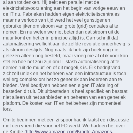
al aan tot denken. Hij trekt een parallel met de
elektriciteitsvoorziening aan het begin van vorige eeuw en
de IT nu. Fabrieken hadden eigen elektriciteitscentrales
maar na verloop van tijd werd het veel gunstiger en
gebruikelijker om stroom van grote (grid) centrales af te
nemen. En nu weten we niet beter dan dat stroom uit de
muur komt en het er in principe altijd is. Carr schrijft dat
automatisering wellicht aan de zelfde revolutie onderhevig is
als stroom destijds. Nogmaals; ik heb zijn boek nog niet
gelezen alleen nog besteld, maar vroeg me af of ik voor kon
stellen hoe het zou zijn om IT slash automatisering af te
nemen “uit de muur” en of dit mogelijk is. Elk bedrijf vind
zichzelf uniek en het beheren van een infrastructuur is toch
wel erg complex om het zo generiek aan iedereen aan te
bieden. Veel bedrijven hebben een eigen IT afdeling of
besteden dit uit. Dit uitbesteden is heel specifiek en bestaat
niet alleen uit het aanbieden en beheren van een generiek
platform. De kosten van IT en het beheer zijn momenteel
fors.
Om te beginnen met een zijspoor had ik laatst een discussie
met een vriend die voor het FD werkt. We hadden het over
de Kindle (
http://www.amazon.com/Kindle-Amazons-