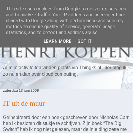
This site uses cookies from Google to deliver its services
and to analyze traffic. Your IP address and user-agent are
shared with Google along with performance and security
metrics to ensure quality of service, generate usage
statistics, and to detect and address abuse.
LEARN MORE
GOT IT
Al mijn activiteiten vinden plaats via Thingks.nl Hier blog ik
zo nu en dan over cloud computing.
zaterdag 13 juni 2009
IT uit de muur
Geïnspireerd door een boek geschreven door Nicholas Carr
heb ik besloten dit stukje te schrijven. Zijn boek “The Big
Switch” heb ik nog niet gelezen, maar de inleiding zette me