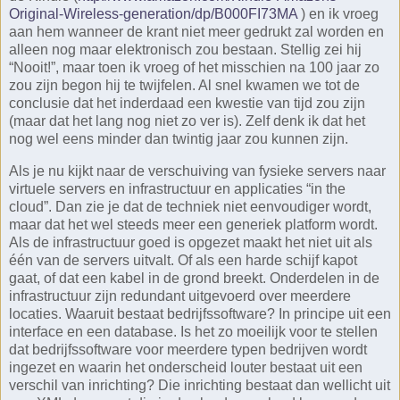
Original-Wireless-generation/dp/B000FI73MA
) en ik vroeg
aan hem wanneer de krant niet meer gedrukt zal worden en
alleen nog maar elektronisch zou bestaan. Stellig zei hij
“Nooit!”, maar toen ik vroeg of het misschien na 100 jaar zo
zou zijn begon hij te twijfelen. Al snel kwamen we tot de
conclusie dat het inderdaad een kwestie van tijd zou zijn
(maar dat het lang nog niet zo ver is). Zelf denk ik dat het
nog wel eens minder dan twintig jaar zou kunnen zijn.
Als je nu kijkt naar de verschuiving van fysieke servers naar
virtuele servers en infrastructuur en applicaties “in the
cloud”. Dan zie je dat de techniek niet eenvoudiger wordt,
maar dat het wel steeds meer een generiek platform wordt.
Als de infrastructuur goed is opgezet maakt het niet uit als
één van de servers uitvalt. Of als een harde schijf kapot
gaat, of dat een kabel in de grond breekt. Onderdelen in de
infrastructuur zijn redundant uitgevoerd over meerdere
locaties. Waaruit bestaat bedrijfssoftware? In principe uit een
interface en een database. Is het zo moeilijk voor te stellen
dat bedrijfssoftware voor meerdere typen bedrijven wordt
ingezet en waarin het onderscheid louter bestaat uit een
verschil van inrichting? Die inrichting bestaat dan wellicht uit