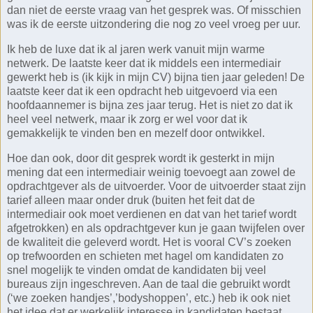
dan niet de eerste vraag van het gesprek was. Of misschien
was ik de eerste uitzondering die nog zo veel vroeg per uur.
Ik heb de luxe dat ik al jaren werk vanuit mijn warme
netwerk. De laatste keer dat ik middels een intermediair
gewerkt heb is (ik kijk in mijn CV) bijna tien jaar geleden! De
laatste keer dat ik een opdracht heb uitgevoerd via een
hoofdaannemer is bijna zes jaar terug. Het is niet zo dat ik
heel veel netwerk, maar ik zorg er wel voor dat ik
gemakkelijk te vinden ben en mezelf door ontwikkel.
Hoe dan ook, door dit gesprek wordt ik gesterkt in mijn
mening dat een intermediair weinig toevoegt aan zowel de
opdrachtgever als de uitvoerder. Voor de uitvoerder staat zijn
tarief alleen maar onder druk (buiten het feit dat de
intermediair ook moet verdienen en dat van het tarief wordt
afgetrokken) en als opdrachtgever kun je gaan twijfelen over
de kwaliteit die geleverd wordt. Het is vooral CV’s zoeken
op trefwoorden en schieten met hagel om kandidaten zo
snel mogelijk te vinden omdat de kandidaten bij veel
bureaus zijn ingeschreven. Aan de taal die gebruikt wordt
(‘we zoeken handjes’,’bodyshoppen’, etc.) heb ik ook niet
het idee dat er werkelijk interesse in kandidaten bestaat,