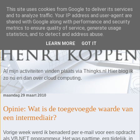
This site uses cookies from Google to deliver its services
and to analyze traffic. Your IP address and user-agent are
shared with Google along with performance and security
metrics to ensure quality of service, generate usage
statistics, and to detect and address abuse.
LEARN MORE
GOT IT
Al mijn activiteiten vinden plaats via Thingks.nl Hier blog ik
zo nu en dan over cloud computing.
maandag 29 maart 2010
Opinie: Wat is de toegevoegde waarde van
een intermediair?
Vorige week werd ik benaderd per e-mail voor een opdracht
als VB.NET programmeur. Het was parttime, erg tijdelijk, in