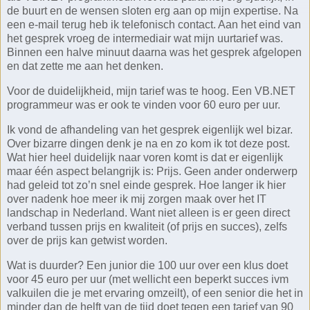
de buurt en de wensen sloten erg aan op mijn expertise. Na
een e-mail terug heb ik telefonisch contact. Aan het eind van
het gesprek vroeg de intermediair wat mijn uurtarief was.
Binnen een halve minuut daarna was het gesprek afgelopen
en dat zette me aan het denken.
Voor de duidelijkheid, mijn tarief was te hoog. Een VB.NET
programmeur was er ook te vinden voor 60 euro per uur.
Ik vond de afhandeling van het gesprek eigenlijk wel bizar.
Over bizarre dingen denk je na en zo kom ik tot deze post.
Wat hier heel duidelijk naar voren komt is dat er eigenlijk
maar één aspect belangrijk is: Prijs. Geen ander onderwerp
had geleid tot zo’n snel einde gesprek. Hoe langer ik hier
over nadenk hoe meer ik mij zorgen maak over het IT
landschap in Nederland. Want niet alleen is er geen direct
verband tussen prijs en kwaliteit (of prijs en succes), zelfs
over de prijs kan getwist worden.
Wat is duurder? Een junior die 100 uur over een klus doet
voor 45 euro per uur (met wellicht een beperkt succes ivm
valkuilen die je met ervaring omzeilt), of een senior die het in
minder dan de helft van de tijd doet tegen een tarief van 90